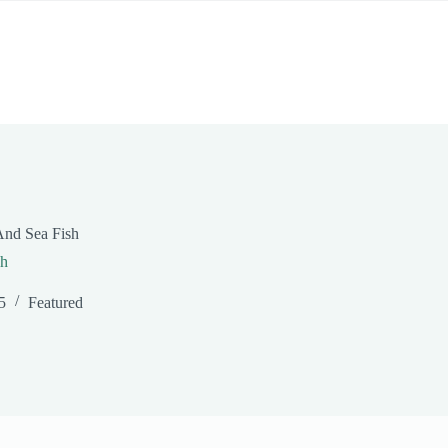
cina
Itinerari
Camere
Eventi
Con
And Sea Fish
sh
5
Featured