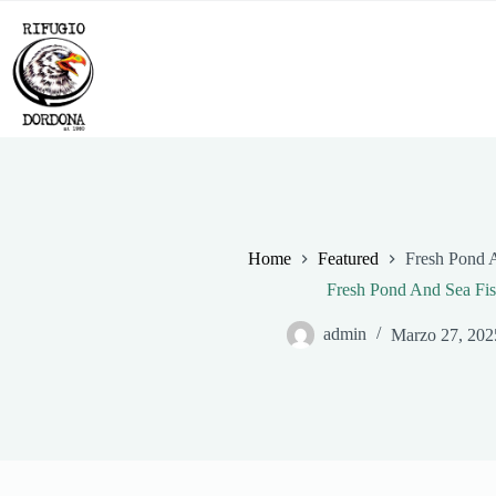
Salta
al
contenuto
Home
Cu
Home
Featured
Fresh Pond 
Fresh Pond And Sea Fi
admin
Marzo 27, 202