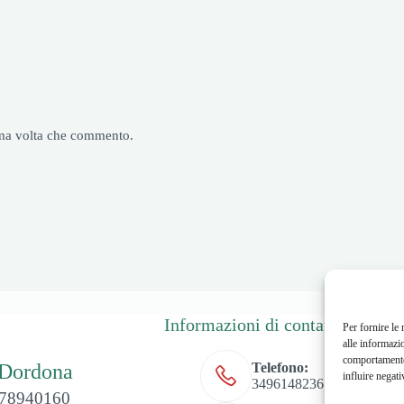
sima volta che commento.
Informazioni di contatto
Per fornire le
alle informazi
comportamento 
Telefono:
 Dordona
influire negati
3496148236
478940160