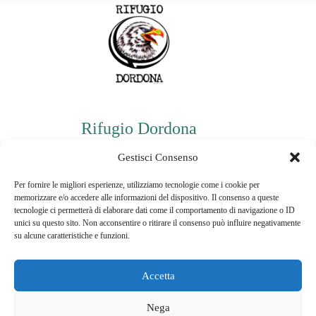
Rifugio Dordona
P.iva: 03478940160
Gestisci Consenso
Per fornire le migliori esperienze, utilizziamo tecnologie come i cookie per
memorizzare e/o accedere alle informazioni del dispositivo. Il consenso a queste
Informazioni di contatto
tecnologie ci permetterà di elaborare dati come il comportamento di navigazione o ID
unici su questo sito. Non acconsentire o ritirare il consenso può influire negativamente
Telefono:
su alcune caratteristiche e funzioni.
3496148236
Email:
Accetta
jessicaruf@hotmail.it
Nega