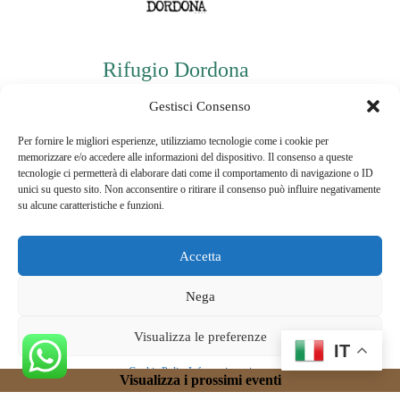
Rifugio Dordona
P.iva: 03478940160
Gestisci Consenso
Per fornire le migliori esperienze, utilizziamo tecnologie come i cookie per
memorizzare e/o accedere alle informazioni del dispositivo. Il consenso a queste
Informazioni di contatto
tecnologie ci permetterà di elaborare dati come il comportamento di navigazione o ID
unici su questo sito. Non acconsentire o ritirare il consenso può influire negativamente
Telefono:
su alcune caratteristiche e funzioni.
3496148236
Email:
Accetta
jessicaruf@hotmail.it
Nega
Visualizza le preferenze
IT
Copyright © 2025 Creato da
ItaliaCommunication srl
Cookie Policy
Informativa privacy
Visualizza i prossimi eventi