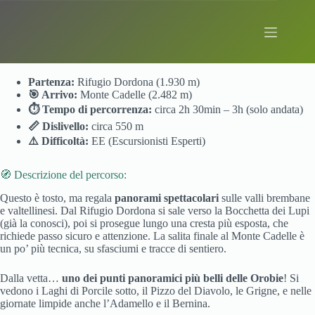
Salta
al
contenuto
Monte Cadelle
Partenza:
Rifugio Dordona (1.930 m)
🎯 Arrivo:
Monte Cadelle (2.482 m)
⏱️ Tempo di percorrenza:
circa 2h 30min – 3h (solo andata)
📏 Dislivello:
circa 550 m
⚠️ Difficoltà:
EE (Escursionisti Esperti)
🧭 Descrizione del percorso:
Questo è tosto, ma regala
panorami spettacolari
sulle valli brembane
e valtellinesi. Dal Rifugio Dordona si sale verso la Bocchetta dei Lupi
(già la conosci), poi si prosegue lungo una cresta più esposta, che
richiede passo sicuro e attenzione. La salita finale al Monte Cadelle è
un po’ più tecnica, su sfasciumi e tracce di sentiero.
Dalla vetta…
uno dei punti panoramici più belli delle Orobie
! Si
vedono i Laghi di Porcile sotto, il Pizzo del Diavolo, le Grigne, e nelle
giornate limpide anche l’Adamello e il Bernina.