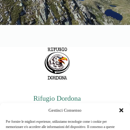
Rifugio Dordona
P.iva: 03478940160
Gestisci Consenso
Per fornire le migliori esperienze, utilizziamo tecnologie come i cookie per
memorizzare e/o accedere alle informazioni del dispositivo. Il consenso a queste
Informazioni di contatto