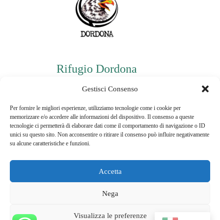
Rifugio Dordona
P.iva: 03478940160
Gestisci Consenso
Per fornire le migliori esperienze, utilizziamo tecnologie come i cookie per
memorizzare e/o accedere alle informazioni del dispositivo. Il consenso a queste
Informazioni di contatto
tecnologie ci permetterà di elaborare dati come il comportamento di navigazione o ID
unici su questo sito. Non acconsentire o ritirare il consenso può influire negativamente
Telefono:
su alcune caratteristiche e funzioni.
3496148236
Email:
Accetta
jessicaruf@hotmail.it
Nega
Visualizza le preferenze