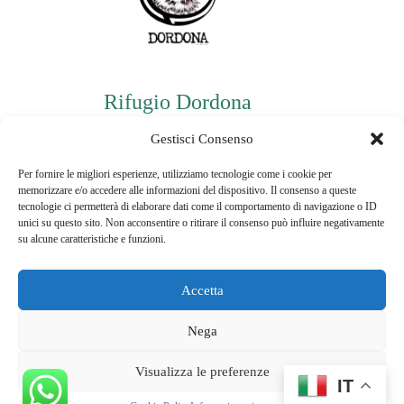
Rifugio Dordona
P.iva: 03478940160
Gestisci Consenso
Per fornire le migliori esperienze, utilizziamo tecnologie come i cookie per
memorizzare e/o accedere alle informazioni del dispositivo. Il consenso a queste
Informazioni di contatto
tecnologie ci permetterà di elaborare dati come il comportamento di navigazione o ID
unici su questo sito. Non acconsentire o ritirare il consenso può influire negativamente
Telefono:
su alcune caratteristiche e funzioni.
3496148236
Email:
Accetta
jessicaruf@hotmail.it
Nega
Visualizza le preferenze
IT