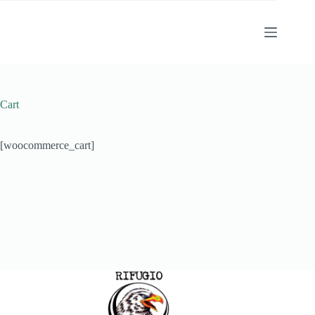
Salta
al
contenuto
Cart
[woocommerce_cart]